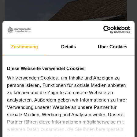
Zustimmung
Details
Über Cookies
Diese Webseite verwendet Cookies
Wir verwenden Cookies, um Inhalte und Anzeigen zu
personalisieren, Funktionen für soziale Medien anbieten
Neue FreiRäume entdecken: Das Markisen-
zu können und die Zugriffe auf unsere Website zu
Freigestell von WAREMA
analysieren. Außerdem geben wir Informationen zu Ihrer
Veröffentlicht
19. August 2025
Verwendung unserer Website an unsere Partner für
am
Ob auf der Terrasse oder doch lieber im Garten – das neue
soziale Medien, Werbung und Analysen weiter. Unsere
Markisen-Freigestell von WAREMA schenkt Ihnen die Freiheit zu
Partner führen diese Informationen möglicherweise mit
wählen. Bestückt mit einer oder zwei Pergola- bzw. Terrassen-
weiteren Daten zusammen, die Sie ihnen bereitgestellt
Markisen genießen Sie kühlen Schatten genau dort, wo Sie ihn
haben oder die sie im Rahmen Ihrer Nutzung der Dienste