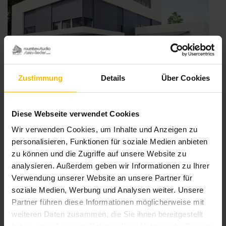
Zustimmung
Details
Über Cookies
Diese Webseite verwendet Cookies
Wir verwenden Cookies, um Inhalte und Anzeigen zu
personalisieren, Funktionen für soziale Medien anbieten
Sonnenschutz um die Ecke gedacht!
zu können und die Zugriffe auf unsere Website zu
Veröffentlicht
analysieren. Außerdem geben wir Informationen zu Ihrer
25. September 2017
am
Verwendung unserer Website an unsere Partner für
WAREMA Fenster-Markisen mit ZIP-Führung verschatten große
Glasflächen und sind dabei ausgesprochen windstabil. Dabei
soziale Medien, Werbung und Analysen weiter. Unsere
verhindert die Führung direkt in der Führungsschiene seitliche
Partner führen diese Informationen möglicherweise mit
Lichteinfälle. Ein weiteres Plus: Die äußerst filigrane und schmale
weiteren Daten zusammen, die Sie ihnen bereitgestellt
Führungsschiene ermöglicht eine optimale Integration des