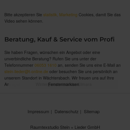
Bitte akzeptieren Sie
statistik, Marketing
Cookies, damit Sie das
Video sehen können.
Beratung, Kauf & Service vom Profi
Sie haben Fragen, wünschen ein Angebot oder eine
unverbindliche Beratung? Rufen Sie uns unter der
Telefonnummer
06053 1610
an, senden Sie uns eine E-Mail an
stein-lieder@t-online.de
oder besuchen Sie uns persönlich an
unserem Standort in Wächtersbach. Wir freuen uns auf Ihre
Anfrage!
Wintergartenmarkisen Climara
Terrassen Markisen Terrea
Pergola Markisen Perea
Fenstermarkisen
Seiten-Markisen
Impressum
Datenschutz
Sitemap
Raumtexstudio Stein + Lieder GmbH