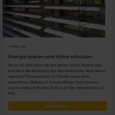
16. März 2026
Energie sparen und Klima schützen
Am 21.03.2026 feiern wir den vierten Global Shading Day
und damit die Bedeutung des Sonnenschutzes. Aber warum
eigentlich? Sonnenschutz am Fenster leistet einen
wesentlichen Beitrag zur Energieeffizienz Ihres Hauses –
und hat dadurch direkten Einfluss auf den Klimaschutz und
Ihre …
„Energie
weiterlesen
sparen
und