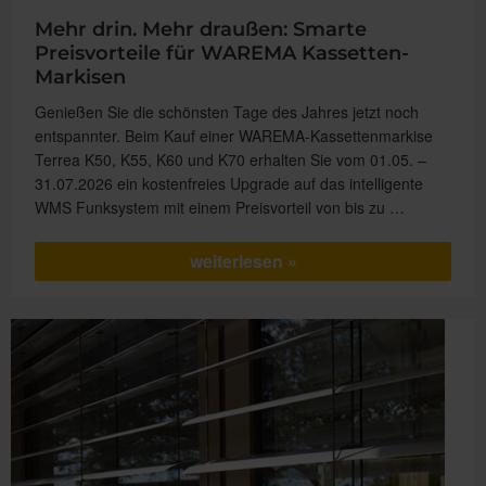
Mehr drin. Mehr draußen: Smarte
Preisvorteile für WAREMA Kassetten-
Markisen
Genießen Sie die schönsten Tage des Jahres jetzt noch
entspannter. Beim Kauf einer WAREMA-Kassettenmarkise
Terrea K50, K55, K60 und K70 erhalten Sie vom 01.05. –
31.07.2026 ein kostenfreies Upgrade auf das intelligente
WMS Funksystem mit einem Preisvorteil von bis zu …
„Mehr
weiterlesen
drin.
Mehr
draußen:
Smarte
Preisvorteile
für
WAREMA
Kassetten-
Markisen“