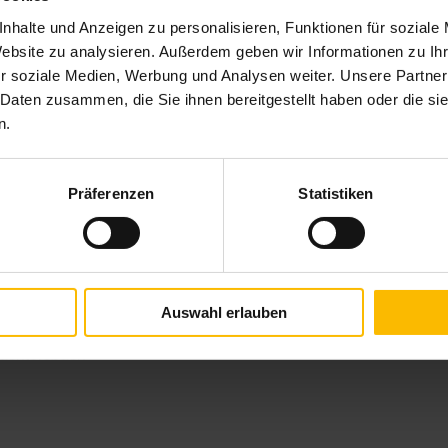
kies
, damit Sie die Karte von Google Maps sehen können.
nhalte und Anzeigen zu personalisieren, Funktionen für soziale
Website zu analysieren. Außerdem geben wir Informationen zu I
r soziale Medien, Werbung und Analysen weiter. Unsere Partner
 Daten zusammen, die Sie ihnen bereitgestellt haben oder die s
n.
:
Unser
tudio Stein + Lieder GmbH
Montag 
Präferenzen
Statistiken
z 11
von 08.
chtersbach
und 14.
und na
assung:
Tel.
060
t-Lieder
Auswahl erlauben
Fax 06
ig-Straße 33
stein-l
chtersbach