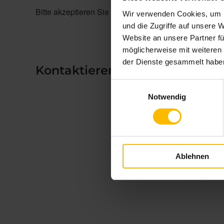
Bitte akzeptieren Sie
die Statistik und Marketing Coo
Wir verwenden Cookies, um I
und die Zugriffe auf unsere 
Website an unsere Partner fü
möglicherweise mit weiteren
der Dienste gesammelt habe
Kontaktieren Sie uns
Adresse
Raumtexs
Einwilligungsauswahl
Notwendig
Marktplat
63607 Wä
Niederl
Deco-Poin
Ablehnen
Main-Kinz
63607 Wä