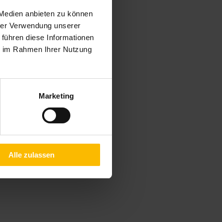
 Medien anbieten zu können
hrer Verwendung unserer
 führen diese Informationen
ie im Rahmen Ihrer Nutzung
e Öffnungszeiten:
– Freitag
Marketing
00 Uhr – 13.00 Uhr
00 Uhr – 18.00 Uhr
ch Vereinbarung
53 1610
Alle zulassen
053 5588
ieder@t-online.de