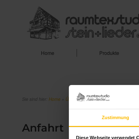
Home
Produkte
Sie sind hier:
Home
»
Über uns
»
Anfahrt
Zustimmung
Anfahrt
Diese Webseite verwendet 