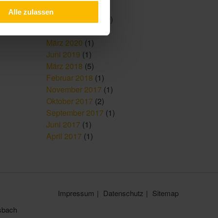
Februar 2022
(1)
Alle zulassen
Dezember 2021
(3)
Juni 2021
(5)
März 2020
(1)
Juni 2019
(1)
März 2018
(5)
Februar 2018
(1)
November 2017
(1)
Oktober 2017
(2)
September 2017
(1)
Juni 2017
(1)
April 2017
(1)
Impressum
Datenschutz
Sitemap
sbach