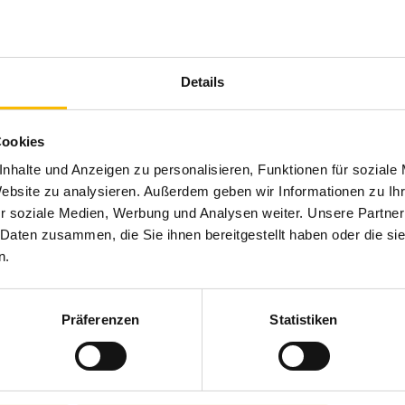
re Sanierung Teil 4: Steuerliche Förderung
Details
W Förderung: In unserer Themen-Serie haben wir bereits 3
räsentiert. Die vierte und letzte Option ist die steuerliche Förd
Cookies
erung ist kein Energieberater notwendig. Voraussetzung ist, das
nhalte und Anzeigen zu personalisieren, Funktionen für soziale
g sind …
Website zu analysieren. Außerdem geben wir Informationen zu I
r soziale Medien, Werbung und Analysen weiter. Unsere Partner
 Daten zusammen, die Sie ihnen bereitgestellt haben oder die s
n.
Präferenzen
Statistiken