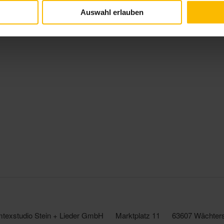
Auswahl erlauben
texstudio Stein + Lieder GmbH
Marktplatz 11
63607 Wächter