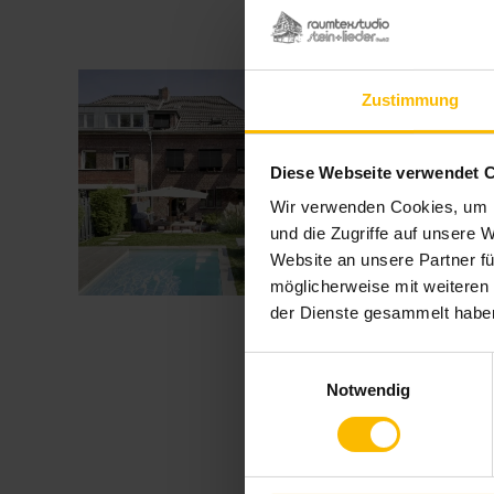
Förderung für Ih
Zustimmung
Veröffentlicht
14. Oktober 2024
am
BEG EM, iSFP und Kf
Fördermöglichkeiten p
Diese Webseite verwendet 
die steuerliche Förd
Wir verwenden Cookies, um I
Inhaber der Wohnun
und die Zugriffe auf unsere 
Website an unsere Partner fü
„Förderung
weiterlesen
möglicherweise mit weiteren
für
der Dienste gesammelt habe
Ihre
Sanierung
Teil
Einwilligungsauswahl
4:
Notwendig
Steuerliche
Förderung“