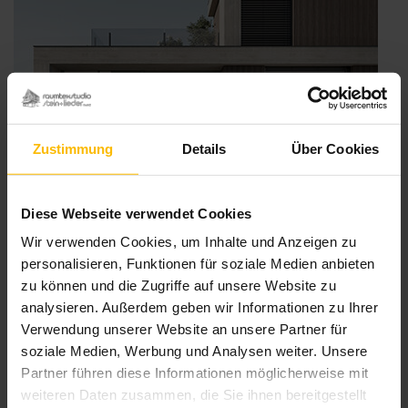
Zustimmung
Details
Über Cookies
Diese Webseite verwendet Cookies
Wir verwenden Cookies, um Inhalte und Anzeigen zu
personalisieren, Funktionen für soziale Medien anbieten
WAREMA Insektenschutzrollo GrandSlide:
zu können und die Zugriffe auf unsere Website zu
Einfach grandios
analysieren. Außerdem geben wir Informationen zu Ihrer
Veröffentlicht
3. Juli 2025
Verwendung unserer Website an unsere Partner für
am
Glasfassaden mit großformatigen Fenster- und Türöffnungen,
soziale Medien, Werbung und Analysen weiter. Unsere
Hebe-Schiebetüren oder Glas-Falt-Anlagen sorgen in der
Partner führen diese Informationen möglicherweise mit
modernen Architektur für viel Licht und Transparenz. Genau
weiteren Daten zusammen, die Sie ihnen bereitgestellt
hierfür bietet WAREMA einen Premium-Insektenschutz der neuen