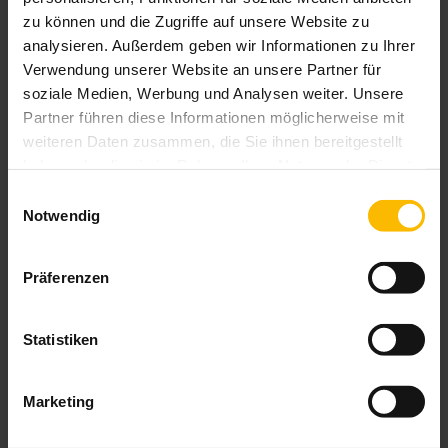
Durch die
Windstabilität bis 90km/h
kann Ihre Außenjalousie
zu können und die Zugriffe auf unsere Website zu
auch bei höheren Windgeschwindigkeiten heruntergefahren
analysieren. Außerdem geben wir Informationen zu Ihrer
bleiben. Kombinieren Sie
Blendfreiheit
und
optimiertes
Verwendung unserer Website an unsere Partner für
Energiemanagement
mit überzeugender
Ästhetik
.
soziale Medien, Werbung und Analysen weiter. Unsere
Partner führen diese Informationen möglicherweise mit
Sie fühlen sich angesprochen? Kommen Sie gerne auf uns zu,
wir
weiteren Daten zusammen, die Sie ihnen bereitgestellt
beraten Sie gerne!
haben oder die sie im Rahmen Ihrer Nutzung der Dienste
gesammelt haben.
Einwilligungsauswahl
Notwendig
Präferenzen
Statistiken
Marketing