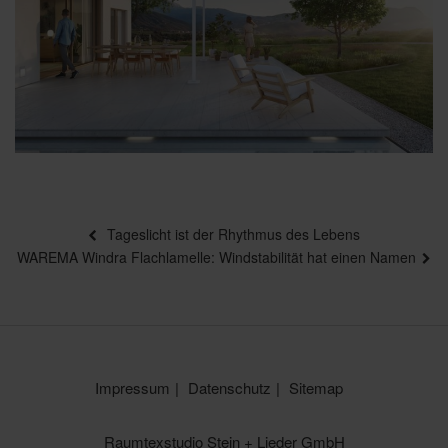
Beitragsnavigation
Vorheriger
Tageslicht ist der Rhythmus des Lebens
Beitrag
Nächster
WAREMA Windra Flachlamelle: Windstabilität hat einen Namen
Beitrag
Impressum
Datenschutz
Sitemap
Raumtexstudio Stein + Lieder GmbH