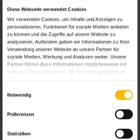
Wohnungen handelt es sich um individuelle Maßnahmen, mit
Diese Webseite verwendet Cookies
denen der
Energieverbrauch
gesenkt
werden soll. Dazu zählen
Wir verwenden Cookies, um Inhalte und Anzeigen zu
zum Beispiel die Dämmung des Dachbodens, das Tauschen von
Fenstern und Türen oder das
Austauschen bzw. Ergänzen von
personalisieren, Funktionen für soziale Medien anbieten
Sonnenschutz
.
zu können und die Zugriffe auf unsere Website zu
analysieren. Außerdem geben wir Informationen zu Ihrer
Sonnenschutz-Lösungen
leisten nicht nur ihren Beitrag zum
Verwendung unserer Website an unsere Partner für
Klimaschutz, sondern führen auch zu spürbaren finanziellen
soziale Medien, Werbung und Analysen weiter. Unsere
Erleichterungen. Zudem erhöhen sie die thermische Behaglichkeit
Partner führen diese Informationen möglicherweise mit
in den eigenen vier Wänden.
weiteren Daten zusammen, die Sie ihnen bereitgestellt
haben oder die sie im Rahmen Ihrer Nutzung der Dienste
Sie möchten Ihren Teil zum
Klimaschutz
beisteuern und zugleich
gesammelt haben.
Energiekosten sparen
?
Einwilligungsauswahl
Zögern Sie nicht und sprechen Sie uns an. Wir stehen Ihnen mit
Notwendig
Rat und Tat zur Seite!
Präferenzen
Statistiken