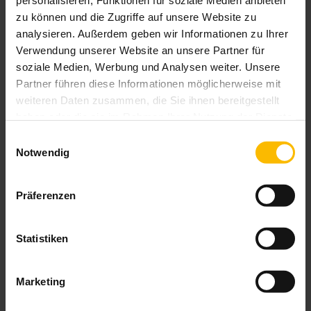
personalisieren, Funktionen für soziale Medien anbieten
zu können und die Zugriffe auf unsere Website zu
analysieren. Außerdem geben wir Informationen zu Ihrer
Verwendung unserer Website an unsere Partner für
soziale Medien, Werbung und Analysen weiter. Unsere
Partner führen diese Informationen möglicherweise mit
weiteren Daten zusammen, die Sie ihnen bereitgestellt
haben oder die sie im Rahmen Ihrer Nutzung der Dienste
gesammelt haben.
Einwilligungsauswahl
Notwendig
Integrierter Insekten- und Pollenschutz
Präferenzen
Auf Wunsch in Rollladen integriert
Verschiedene Ausführungen verfügbar
Perfekte Durchsicht
Statistiken
Dezente Optik mit gleichzeitig zuverlässigem Schutz vor
Mücken, Wespen und Pollen
Marketing