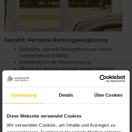
SecuKit: Perfekte Rettungsweglösung
Zusätzliche, manuelle Behangöffnung per Gurt für
motorbetriebene Rollläden
Unabhängig von der Stromversorgung
Öffnung des Behangs innerhalb weniger Sekunden
Selbsterklärende und intuitive Bedienung
Dezente Gurtbefestigung im Rauminneren
Zustimmung
Details
Über Cookies
Diese Webseite verwendet Cookies
Wir verwenden Cookies, um Inhalte und Anzeigen zu