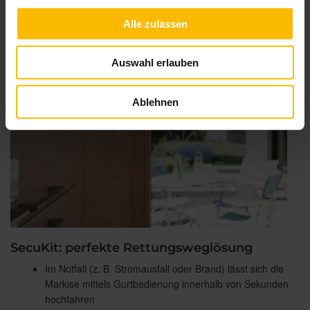
Alle zulassen
Auswahl erlauben
Ablehnen
SecuKit: perfekte Rettungsweglösung
Im Notfall (z. B. Stromausfall oder Brand) lässt sich die
Markise mittels Gurtbedienung innerhalb von Sekunden
hochfahren