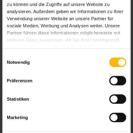
zu können und die Zugriffe auf unsere Website zu
analysieren. Außerdem geben wir Informationen zu Ihrer
Verwendung unserer Website an unsere Partner für
soziale Medien, Werbung und Analysen weiter. Unsere
Partner führen diese Informationen möglicherweise mit
weiteren Daten zusammen, die Sie ihnen bereitgestellt
haben oder die sie im Rahmen Ihrer Nutzung der Dienste
gesammelt haben.
Einwilligungsauswahl
Notwendig
Ecklösung für Vorbau-Markisen
Präferenzen
Verschattung von Ganzglasecken oder Eckbereiche
überdachter Terrassen
Keine störende Führungsschiene im Eckbereich
Statistiken
Besonders filigrane Optik
Nur mit Screen-Gewebe erhältlich
Marketing