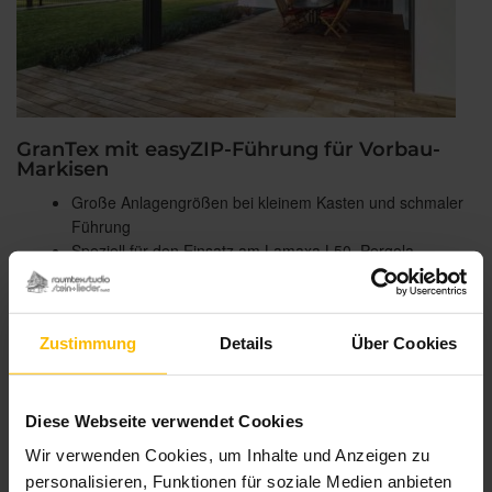
GranTex mit easyZIP-Führung für Vorbau-
Markisen
Große Anlagengrößen bei kleinem Kasten und schmaler
Führung
Speziell für den Einsatz am Lamaxa L50, Pergola-
Markisen, Wintergärten und Terrassendächer
Mit Screen- und Soltis 92-Gewebe erhältlich
Zustimmung
Details
Über Cookies
Diese Webseite verwendet Cookies
Wir verwenden Cookies, um Inhalte und Anzeigen zu
personalisieren, Funktionen für soziale Medien anbieten