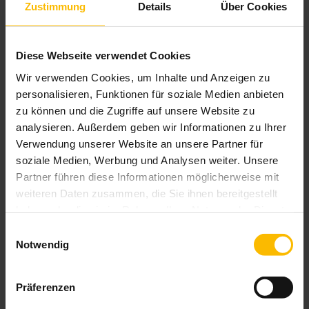
Zustimmung
Details
Über Cookies
eingefahrenen Zustand perfekten Schutz
Einfaches Bedienen per Handgriff
Diese Webseite verwendet Cookies
Wir verwenden Cookies, um Inhalte und Anzeigen zu
personalisieren, Funktionen für soziale Medien anbieten
Produktdetails
zu können und die Zugriffe auf unsere Website zu
max. Höhe: 2.500 mm
analysieren. Außerdem geben wir Informationen zu Ihrer
max. Auszug: 5.000 mm
Verwendung unserer Website an unsere Partner für
max. Fläche: 10 m²
soziale Medien, Werbung und Analysen weiter. Unsere
Bedienung: Bediengriff
Partner führen diese Informationen möglicherweise mit
Farbe: Pulverbeschichtet gem. WAREMA
weiteren Daten zusammen, die Sie ihnen bereitgestellt
Farbwelt
haben oder die sie im Rahmen Ihrer Nutzung der Dienste
Markisentuch: Acryl, optional Acryl All
gesammelt haben.
Einwilligungsauswahl
Weather, Starlight Blue, Soltis 92, Screen,
Notwendig
Twilight Pearl
Montage: Montage der Kassette an Wand
oder in die Laibung
Präferenzen