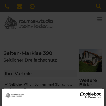
Seiten-Markise 390
Seitlicher Dreifachschutz
Ihre Vorteile
Weitere
Seitlicher Wind-, Sonnen- und Sichtschutz
Bilder
Schräger Tuchverlauf passt sich optimal an
Terrassen-Markise, Pergola-Markise oder
Terrassendach an
Die Kassette bietet dem Markisentuch im