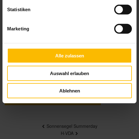
Statistiken
Produktbeschreibung
Marketing
Gönnen Sie sich ein Maximum an Schutz: Vor
tiefstehender Sonne, neugierigen Blicken oder
einem lauen Sommerlüftchen. Unsere Seiten-
Markise ist mit nur einem Handgriff kinderleicht
Alle zulassen
herausziehbar.
Auswahl erlauben
Farben & Stoffe
Ablehnen
Weitere Informationen
Beitragsnavigation
Sonnensegel Summerday
H-VDA