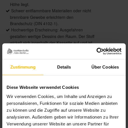
Höhe liegt.
Schwer entflammbare Materialien oder nicht
brennbare Gewebe erleichtern den
Brandschutz (DIN 4102-1).
Hochwertige Erscheinung: Ausgefahren
gestalten wertige Dessins den Raum. Der Stoff
wickelt sich innerhalb der Kassette auf und ist
in eingefahrenem Zustand nicht sichtbar.
Zustimmung
Details
Über Cookies
Produktdetails
Diese Webseite verwendet Cookies
max. Breite: 3.000 mm
max. Höhe: 4.000 mm
Wir verwenden Cookies, um Inhalte und Anzeigen zu
Bedienung: Motor
personalisieren, Funktionen für soziale Medien anbieten
Führung: Führungsschienen
zu können und die Zugriffe auf unsere Website zu
Anwendungsbereiche: Verdunkelung von
analysieren. Außerdem geben wir Informationen zu Ihrer
horizontalen Flächen bspw. Lichtkuppeln
Verwendung unserer Website an unsere Partner für