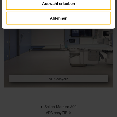
Auswahl erlauben
Ablehnen
VDA easyZIP
Beitragsnavigation
Seiten-Markise 390
VDA easyZIP