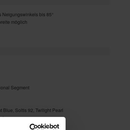
s Neigungswinkels bis 85°
reite möglich
tional Segment
t Blue, Soltis 92, Twilight Pearl
ntage