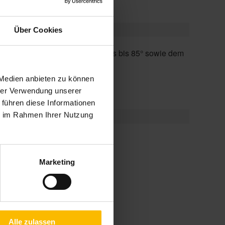
Über Cookies
optionalen Volant-Rollo.
 Medien anbieten zu können
hrer Verwendung unserer
 führen diese Informationen
ie im Rahmen Ihrer Nutzung
erung
Marketing
d
Alle zulassen