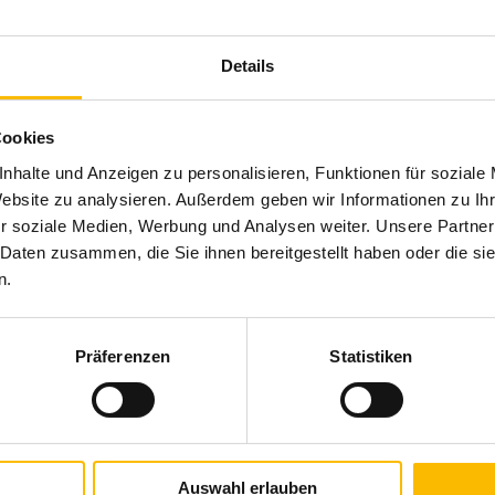
Produktbeschreibung
Details
Auch bei tiefstehender Sonne sorgt diese Gelenkarm-
Einstellung des Neigungswinkels bis 85° sowie dem
Cookies
Markise mit ihrer besonders textilen Optik für
ausreichenden Schutz – dank der Möglichkeit zur
nhalte und Anzeigen zu personalisieren, Funktionen für soziale
Website zu analysieren. Außerdem geben wir Informationen zu I
r soziale Medien, Werbung und Analysen weiter. Unsere Partner
 Daten zusammen, die Sie ihnen bereitgestellt haben oder die s
Brillante Extras
n.
Volant-Rollo mit Kurbel/Motor oder WMS Komfort-Steu
Integrierte LED-Stripes
Präferenzen
Statistiken
LED-Stripe Lichtschiene
Heizstrahler
Bedienung mittels WMS Sender
WMS Windsensor schützt die Markise bei starkem Win
Tuchbeschriftung (Siebdruck)
Auswahl erlauben