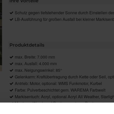
Ihre Vorteile
Schutz gegen tiefstehender Sonne durch Einstellen de
LB-Ausführung für großen Ausfall bei kleiner Markisenb
Produktdetails
max. Breite: 7.000 mm
max. Ausfall: 4.000 mm
max. Neigungswinkel: 85°
Gelenkarm: Kraftübertragung durch Kette oder Seil, op
Antrieb: Motor, optional: WMS Funkmotor, Kurbel
Farbe: Pulverbeschichtet gem. WAREMA Farbwelt
Markisentuch: Acryl, optional Acryl All Weather, Starligh
Montage: Wand- und Deckenmontage, Dachsparrenmo