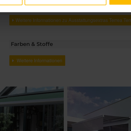
Wandanschlussprofil mit Regendach
Weitere Informationen zu Ausstattungsextras Terrea Te
Farben & Stoffe
Weitere Informationen