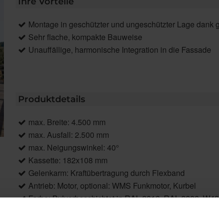
Ihre Vorteile
Montage in geschützter und ungeschützter Lage dank
Sehr flache, kompakte Bauweise
Unauffällige, harmonische Integration in die Fassade
Produktdetails
max. Breite: 4.500 mm
max. Ausfall: 2.500 mm
max. Neigungswinkel: 40°
Kassette: 182x108 mm
Gelenkarm: Kraftübertragung durch Flexband
Antrieb: Motor, optional: WMS Funkmotor, Kurbel
Farbe: Pulverbeschichtet in RAL 9016, RAL 9006, W4
Markisentuch: Acryl, optional Acryl All Weather, Starligh