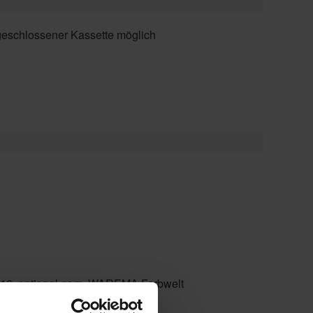
 geschlossener Kassette möglich
916, optional gem. WAREMA Farbwelt
t Blue, Soltis 92, Twilight Pearl