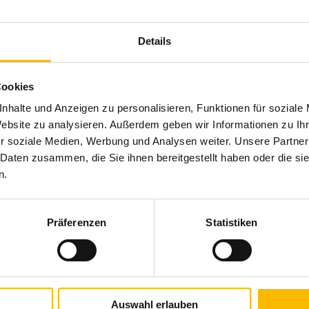
Montage: Wand- und Deckenmontage, Dachsparrenmo
Details
Produktbeschreibung
Cookies
Mit dieser Kassetten-Markise kann sich jeder auf
Terrasse freuen. Das kleine und kompakte Design der
nhalte und Anzeigen zu personalisieren, Funktionen für soziale
schöne Stunden auf der perfekt verschatteten
Website zu analysieren. Außerdem geben wir Informationen zu I
r soziale Medien, Werbung und Analysen weiter. Unsere Partner
 Daten zusammen, die Sie ihnen bereitgestellt haben oder die s
n.
Brillante Extras
Volant
Präferenzen
Statistiken
LED-Stripe Lichtschiene
Heizstrahler
Bedienung mittels WMS Sender
WMS Windsensor schützt die Markise bei starkem Win
Tuchbeschriftung (Siebdruck)
Auswahl erlauben