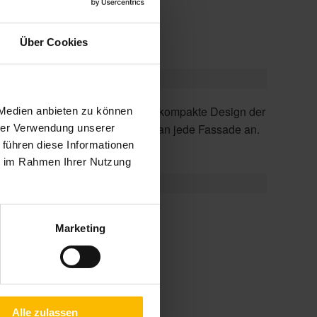
ntage
Über Cookies
 Medien anbieten zu können
Kassette passt sich harmonisch an jede Fassade an.
hrer Verwendung unserer
 führen diese Informationen
ie im Rahmen Ihrer Nutzung
Marketing
d
Alle zulassen