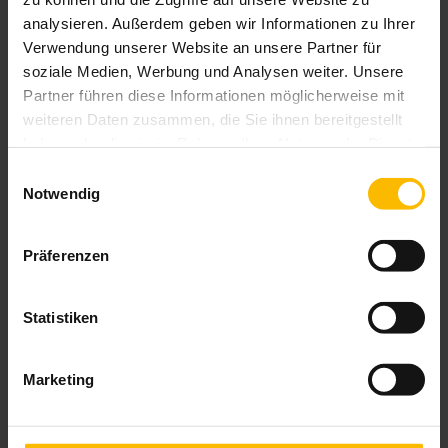
Das könnte Sie auch interessieren
analysieren. Außerdem geben wir Informationen zu Ihrer
Verwendung unserer Website an unsere Partner für
soziale Medien, Werbung und Analysen weiter. Unsere
Partner führen diese Informationen möglicherweise mit
weiteren Daten zusammen, die Sie ihnen bereitgestellt
haben oder die sie im Rahmen Ihrer Nutzung der Dienste
gesammelt haben.
Einwilligungsauswahl
Notwendig
Präferenzen
Statistiken
Marketing
Aufsetz-Rollläden