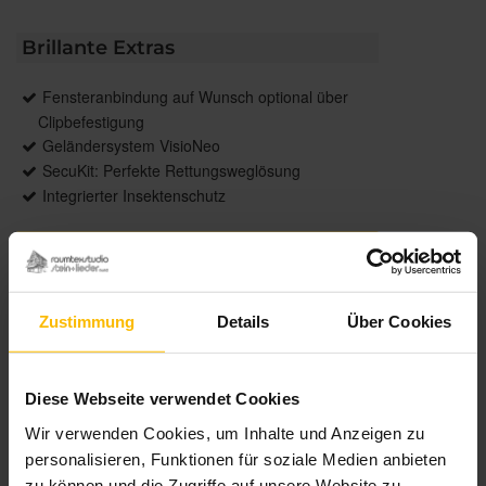
Brillante Extras
Fensteranbindung auf Wunsch optional über
Clipbefestigung
Geländersystem VisioNeo
SecuKit: Perfekte Rettungsweglösung
Integrierter Insektenschutz
Weitere Informationen zu
Ausstattungsextras Rollladen
Weitere Informationen zu Rollladen-Profile
Zustimmung
Details
Über Cookies
Farben
Diese Webseite verwendet Cookies
Wir verwenden Cookies, um Inhalte und Anzeigen zu
Weitere Informationen
personalisieren, Funktionen für soziale Medien anbieten
zu können und die Zugriffe auf unsere Website zu