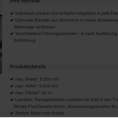
Ihre Vorteile
Individuell planbar und einfache Integration in jede Fa
Optionale Blenden aus Aluminium in vielen Abmessun
Witterungs- einflüssen
Verschiedene Führungsvarianten - je nach Ausführung k
Seilführung
Produktdetails
max. Breite*: 5.000 mm
max. Höhe*: 5.000 mm
max. Fläche*: 25 m²
Lamellen: Randgebördelte Lamellen 60 S/80 S mm, Fla
Windra Flachlamelle 80mm, Abdunkelungslamellen 80 
Antrieb: Motor oder Kurbel