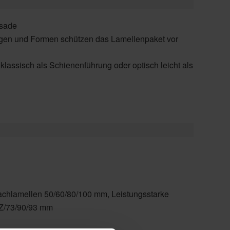
ssade
gen und Formen schützen das Lamellenpaket vor
lassisch als Schienenführung oder optisch leicht als
chlamellen 50/60/80/100 mm, Leistungsstarke
Z/73/90/93 mm