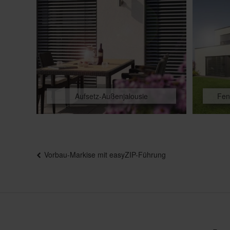
Aufsetz-Außenjalousie
Fen
Beitragsnavigation
Vorbau-Markise mit easyZIP-Führung