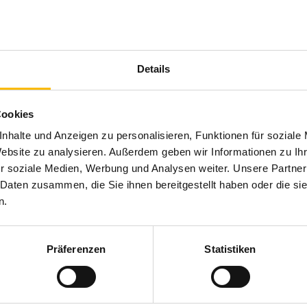
Anwendungsbereiche: Neubau, Renovierung, Wintergart
hinterlüftete Fassade, Doppelfassade, innen
(*Typen- und ausstattungsabhängig)
Details
Produktbeschreibung
Cookies
nhalte und Anzeigen zu personalisieren, Funktionen für soziale
Basis-Außenjalousien lassen sich ganz einfach in
Gestaltungsfreiheit und Individualität bei der
Website zu analysieren. Außerdem geben wir Informationen zu I
nahezu jede Fassade integrieren. Verschiedene
r soziale Medien, Werbung und Analysen weiter. Unsere Partner
Farben und Lamellengeometrien bieten Ihnen volle
 Daten zusammen, die Sie ihnen bereitgestellt haben oder die s
n.
Brillante Extras
Präferenzen
Statistiken
SecuKit: Perfekte Rettungsweglösung
SenSigna: Sicheres Frühwarnsystem
Technologie ProVisio: Verbesserter Sichtschutz trifft op