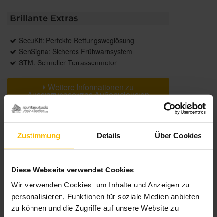
Brillante Extras
SecuKit: Perfekte Rettungsweglösung
SenSigna: Sicheres Frühwarnsystem
STM: Schneller Terrassenmotor
Weitere Informationen zu
Ausstattungsextras Außenjalousien
Weitere Informationen zu
Lamellengeometrien
Zustimmung
Details
Über Cookies
Farben
Diese Webseite verwendet Cookies
Weitere Informationen
Wir verwenden Cookies, um Inhalte und Anzeigen zu
personalisieren, Funktionen für soziale Medien anbieten
zu können und die Zugriffe auf unsere Website zu
Das könnte Sie auch interessieren