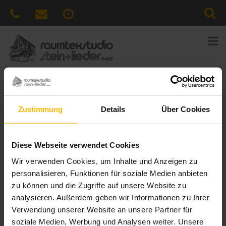
Sie sind hier:
Home
»
News
»
Einfach mal lüften, ohne lästige
Insekten in der Wohnung?
Zustimmung
Details
Über Cookies
Veröffentlicht
23. März 2018
am
Einfach mal lüften, ohne lästige
Diese Webseite verwendet Cookies
Insekten in der Wohnung?
Wir verwenden Cookies, um Inhalte und Anzeigen zu
Insektenschutz von WAREMA macht jeden Raum zur
personalisieren, Funktionen für soziale Medien anbieten
insektenfreien Zone – wirkungsvoll, elegant und komfortabel. Die
zu können und die Zugriffe auf unsere Website zu
Lösungen von WAREMA gibt es für den Innen- und
analysieren. Außerdem geben wir Informationen zu Ihrer
Außenbereich. Die Systeme werden maßgefertigt und können
Verwendung unserer Website an unsere Partner für
auch an allen Wohndachfenstern und Lichtschächten montiert
soziale Medien, Werbung und Analysen weiter. Unsere
werden.