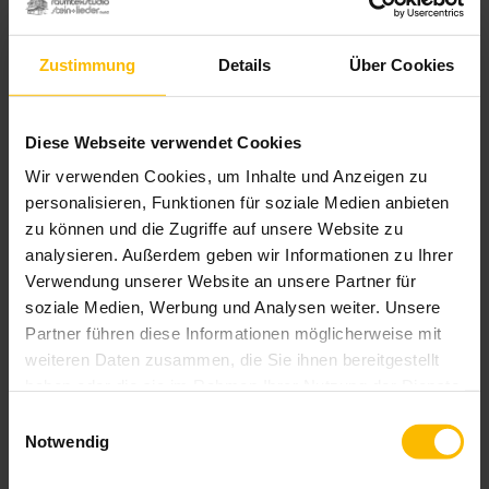
Aufziehen des Fensters.
Perfekte Verteilung der Vorhänge
ohne zusätzliche Falten.
Zustimmung
Details
Über Cookies
Zahlreiche Stofffarben erhältlich
(auch Verdunkelungs- und
transparente Stoffe).
Diese Webseite verwendet Cookies
Kissen und Raffrollos im gleichen
Stoff-Design erhältlich
Wir verwenden Cookies, um Inhalte und Anzeigen zu
Sicherheit für Ihre Kinder
personalisieren, Funktionen für soziale Medien anbieten
Einfache Reinigung der Vorhänge
zu können und die Zugriffe auf unsere Website zu
analysieren. Außerdem geben wir Informationen zu Ihrer
Verwendung unserer Website an unsere Partner für
soziale Medien, Werbung und Analysen weiter. Unsere
Produktdetails
Partner führen diese Informationen möglicherweise mit
weiteren Daten zusammen, die Sie ihnen bereitgestellt
max. Breite: je nach Wunsch
haben oder die sie im Rahmen Ihrer Nutzung der Dienste
max. Höhe: 3000 mm (abhängig
gesammelt haben.
Einwilligungsauswahl
vom gewählten Stoff)
Notwendig
max. Fläche: von der Breite
abhängig