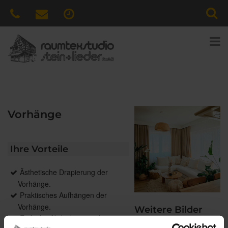
Vorhänge
Ihre Vorteile
Ästhetische Drapierung der
Vorhänge.
Praktisches Aufhängen der
Vorhänge.
Weitere Bilder
Einfache Abdeckung und