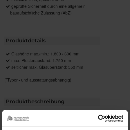
geprüfte Sicherheit durch eine allgemein
bauaufsichtliche Zulassung (AbZ)
Produktdetails
Glashöhe max./min.: 1.800 / 600 mm
max. Pfostenabstand: 1.750 mm
seitlicher max. Glasüberstand: 550 mm
(*Typen- und ausstattungsabhängig)
Produktbeschreibung
Beim Geländersystem VisioNeo View mit bündigen
Geländerpfosten schließt die obere Glaskante
bündig mit den filigranen Geländerpfosten ab. Das