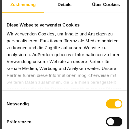
verleiht ein zeitloses und elegantes Aussehen.
Zustimmung
Details
Über Cookies
Gleichzeitig stehen eine Vielzahl an
Gestaltungsmöglichkeiten zur Auswahl.
Diese Webseite verwendet Cookies
Wir verwenden Cookies, um Inhalte und Anzeigen zu
Brillante Extras
personalisieren, Funktionen für soziale Medien anbieten
zu können und die Zugriffe auf unsere Website zu
Optionale Balkonblende
analysieren. Außerdem geben wir Informationen zu Ihrer
Vier Montagearten
Verwendung unserer Website an unsere Partner für
Optionale Glasmaßzeichnung
soziale Medien, Werbung und Analysen weiter. Unsere
Minimalistischer Glaskantenschutz
Partner führen diese Informationen möglicherweise mit
weiteren Daten zusammen, die Sie ihnen bereitgestellt
haben oder die sie im Rahmen Ihrer Nutzung der Dienste
gesammelt haben.
Einwilligungsauswahl
Das könnte Sie auch interessieren
Notwendig
Präferenzen