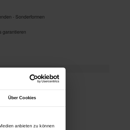
rwenden - Sonderformen
s garantieren
Über Cookies
sschiene
 Bildschirmarbeitsplätze
 Medien anbieten zu können
er