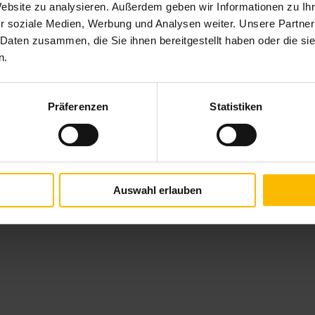
Website zu analysieren. Außerdem geben wir Informationen zu I
r soziale Medien, Werbung und Analysen weiter. Unsere Partner
 Daten zusammen, die Sie ihnen bereitgestellt haben oder die s
n.
Produktbeschreibung
Rollos von ANWIS schützen Ihre Räume optimal vor
attraktiver Sichtschutz. Selbst als Leinwand für Ihren
Präferenzen
Statistiken
Sonnenlicht und runden zudem optisch reizvoll Ihre
Beamer sind Rollos eine gute Wahl. Sie sehen, Ihrer
Innenraumgestaltung ab. Dank einfacher Montage
und intuitiver Bedienung bieten sie maximalen
Komfort im Alltag. Rollos passen aber nicht nur ans
Fenster – auch in Nischen oder vor Regalen sind sie
Auswahl erlauben