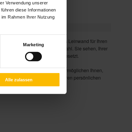
hrer Verwendung unserer
 führen diese Informationen
ie im Rahmen Ihrer Nutzung
Marketing
Kreativität sind keine Grenzen gesetzt.
Zahlreiche Desins und Farben ermöglichen Ihnen,
den Sonnenschutz einfach an Ihren persönlichen
Alle zulassen
Einrichtungsstil anzupassen.