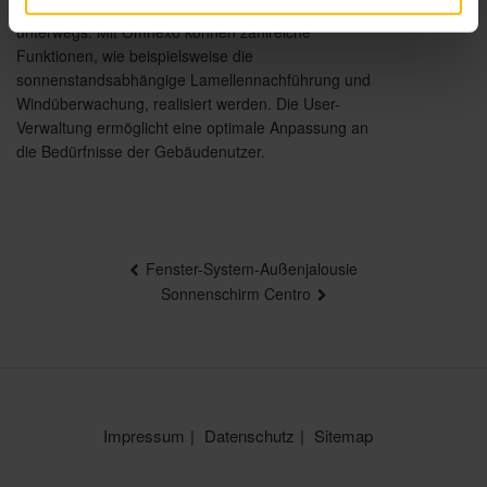
durch die optionale Cloud auf Wunsch auch von
unterwegs. Mit Omnexo können zahlreiche
Funktionen, wie beispielsweise die
sonnenstandsabhängige Lamellennachführung und
Windüberwachung, realisiert werden. Die User-
Verwaltung ermöglicht eine optimale Anpassung an
die Bedürfnisse der Gebäudenutzer.
Beitragsnavigation
Fenster-System-Außenjalousie
Sonnenschirm Centro
Impressum
Datenschutz
Sitemap