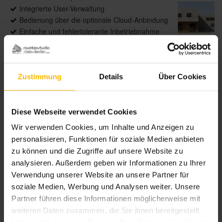
Integrierte User-Verwaltung
Bedienung über die optionale Cloud-Anbindung
Einfache und fehlertolerante Inbetriebnahme
Wetterstation mit innovativen
Ultraschallsensoren
Aktoren für jede Montagesituation
Federkraftklemmen zur einfachen Montage
Zustimmung
Details
Über Cookies
(Reiheneinbau- und Unterputz-Aktoren)
Diese Webseite verwendet Cookies
Wir verwenden Cookies, um Inhalte und Anzeigen zu
Produktdetails
personalisieren, Funktionen für soziale Medien anbieten
zu können und die Zugriffe auf unsere Website zu
Mehr Komfort
Durch eine individuelle
analysieren. Außerdem geben wir Informationen zu Ihrer
Automation nach Tageszeit, Sonnenstand und
Verwendung unserer Website an unsere Partner für
Wetterlage immer das perfekte Wohlfühlklima
soziale Medien, Werbung und Analysen weiter. Unsere
genießen.
Partner führen diese Informationen möglicherweise mit
Mehr Sicherheit
Dank cleverer
weiteren Daten zusammen, die Sie ihnen bereitgestellt
Anwesenheitssimulation und Vermeidung von