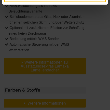
RGB-Beleuchtung als indirekte
Beleuchtungsvariante
Schiebeelemente aus Glas, Holz oder Aluminium
für einen seitlichen Sicht- und/oder Wetterschutz
Optional mit zusätzlichem Pfosten zur Schaffung
eines freien Durchgangs
Bedienung mittels WMS Sender
Automatische Steuerung mit der WMS
Wetterstation
Weitere Informationen zu
Ausstattungsextras Lamaxa
Lamellendächer
Farben & Stoffe
Weitere Informationen