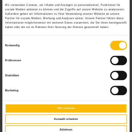
Wir verwenden Cookies, um Inhalte und Anzeigen zu personalisieren, Funktionen für
soziale Medien anbieten zu können und die Zugriffe auf unsere Website zu analysieren.
Außerdem geben wir Informationen zu Ihrer Verwendung unserer Website an unsere
Produktbeschreibung
Partner für soziale Medien, Werbung und Analysen weiter. Unsere Partner führen diese
Informationen möglicherweise mit weiteren Daten zusammen, die Sie ihnen bereitgestellt
haben oder die sie im Rahmen Ihrer Nutzung der Dienste gesammelt haben.
Familienfeiern im Freien sind ab sofort problemlos
machbar, selbst wenn das Wetter nicht mit spielt.
Einwilligungsauswahl
Denn das Lamaxa Lamellendach ist auch als
Notwendig
Reihenanlage möglich. Dabei können zwei Anlagen
auf einem mittigen Pfosten positioniert werden. Für
Präferenzen
Feiern und Verweilen im Freien ohne
Einschränkungen.
Statistiken
Brillante Extras
Marketing
Integrierte Markisen mit easyZIP-Führung zur
Alle zulassen
senkrechten Verschattung
Heizstrahler
Auswahl erlauben
Dimmbare LED-Stripes im horizontalen oder
Ablehnen
vertikalen Bereich, direkt und/oder indirekt