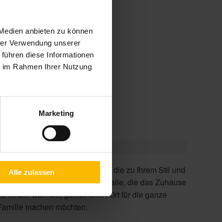
 Medien anbieten zu können
hrer Verwendung unserer
 50 mm, 25 mm
 führen diese Informationen
ntrieb
ie im Rahmen Ihrer Nutzung
beitsplätze
er
Marketing
Alle zulassen
Familie machen möchten.