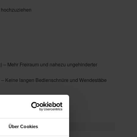
e hochzuziehen
 – Mehr Freiraum und nahezu ungehinderter
 – Keine langen Bedienschnüre und Wendestäbe
Über Cookies