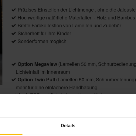
Präzises Einstellen der Lichtmenge , ohne die Jalousi
Hochwertige natürliche Materialien - Holz und Bambus
Breite Farbkollektion von Lamellen und Zubehör
Sicherheit für Ihre Kinder
Sonderformen möglich
Option Megaview
(Lamellen 50 mm, Schnurbedienung)
Lichteinfall im Innenraum
Option Twin Pull
(Lamellen 50 mm, Schnurbedienung)
mehr für eine einfachere Handhabung
Auch FSC-zertifizierte Lamellen verfügbar
Produktdetails
Details